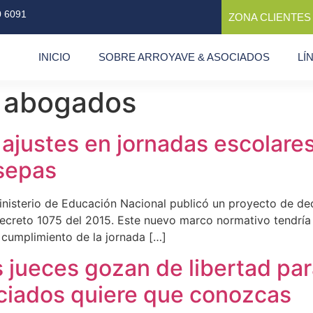
0 6091
ZONA CLIENTES
INICIO
SOBRE ARROYAVE & ASOCIADOS
LÍ
e abogados
ajustes en jornadas escolares
sepas
nisterio de Educación Nacional publicó un proyecto de dec
del Decreto 1075 del 2015. Este nuevo marco normativo tendrí
 cumplimiento de la jornada […]
os jueces gozan de libertad pa
ciados quiere que conozcas