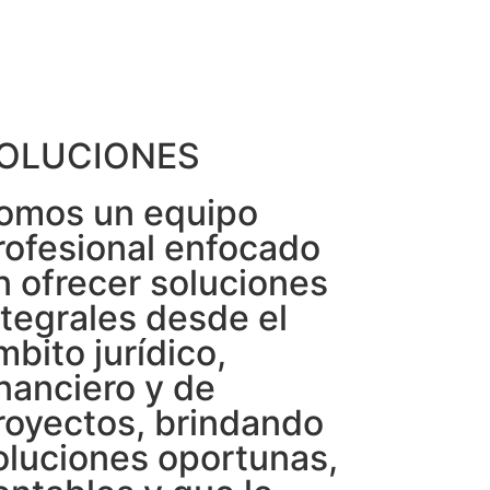
OLUCIONES
omos un equipo
rofesional enfocado
n ofrecer soluciones
ntegrales desde el
mbito jurídico,
inanciero y de
royectos, brindando
oluciones oportunas,