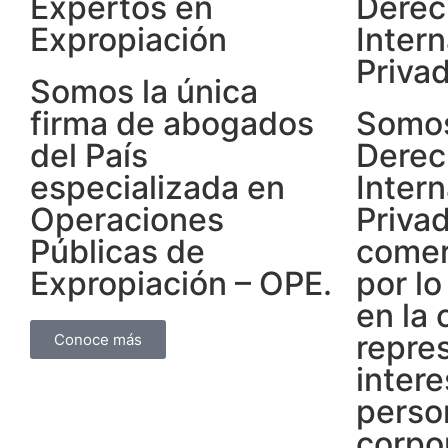
Expertos en
Derec
Expropiación
Intern
Priva
Somos la única
firma de abogados
Somos
del País
Derec
especializada en
Intern
Operaciones
Priva
Públicas de
comerc
Expropiación – OPE.
por l
en la
repre
Conoce más
inter
perso
corpo