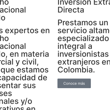
ho
Inversión Extr
acional
Directa
do
Prestamos un
 expertos en
servicio alta
ho
especializado
acional
integral a
do, en materia
inversionistas
ial y civil,
extranjeros e
o que estamos
Colombia.
 capacidad de
sentar sus
Conoce más
eses
nales y/o
rativos en