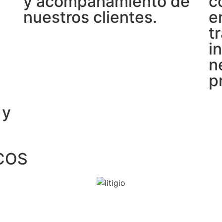
y acompañamiento de
c
nuestros clientes.
e
t
in
n
p
 y
COS