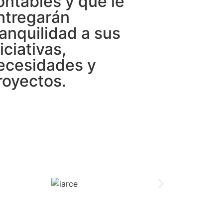
ontables y que le
ntregarán
ranquilidad a sus
iciativas,
ecesidades y
royectos.