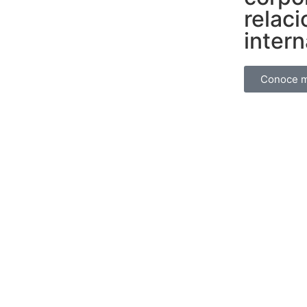
relac
intern
Conoce 