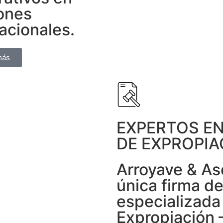
iones
acionales.
más
EXPERTOS EN
DE EXPROPIA
Arroyave & As
única firma d
especializada
Expropiación –