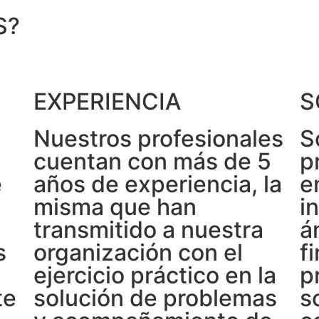
S?
EXPERIENCIA
S
Nuestros profesionales
S
cuentan con más de 5
p
e
años de experiencia, la
e
misma que han
i
transmitido a nuestra
á
s
organización con el
f
ejercicio práctico en la
p
te
solución de problemas
s