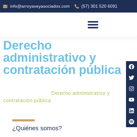
info@arroyaveyasociados.com
(57) 301 520 6091
SOBRE ARROYAVE & ASOCIADOS
Derecho
administrativo y
contratación pública
Arroyave & Asociados
>
Áreas de práctica jurídica y
legal en Colombia
>
Derecho administrativo y
contratación pública
¿Quiénes somos?