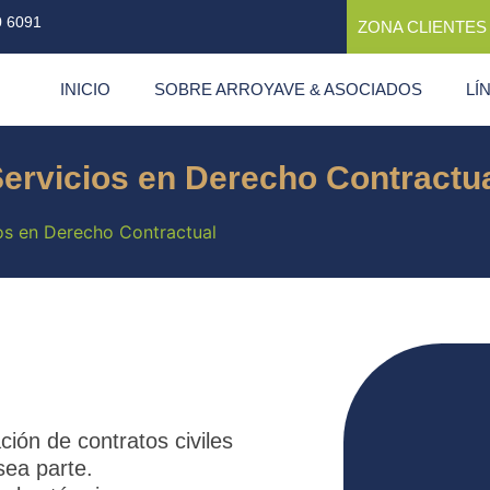
0 6091
ZONA CLIENTES
INICIO
SOBRE ARROYAVE & ASOCIADOS
LÍ
ervicios en Derecho Contractu
os en Derecho Contractual
ción de contratos civiles
sea parte.