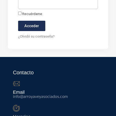
Recuérdame
Acceder
¿Olvidó su contraseña?
Contacto
Email
info@arroyaveyasociados.com