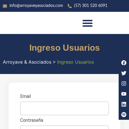
info@arroyaveyasociados.com
(57) 301 520 6091
SOBRE ARROYAVE & ASOCIADOS
Ingreso Usuarios
Arroyave & Asociados
>
Ingreso Usuarios
Email
Contraseña